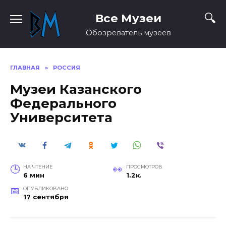
Перейти
Все Музеи
к
содержанию
Обозреватель музеев
ГЛАВНАЯ
»
РОССИЯ
Музеи Казанского
Федерального
Университета
НА ЧТЕНИЕ
ПРОСМОТРОВ
6 мин
1.2к.
ОПУБЛИКОВАНО
17 сентября